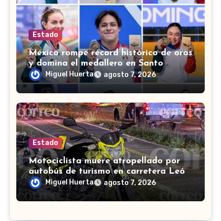
Estado
México rompe récord histórico de oros
y domina el medallero en Santo
Domingo 2026
Miguel Huerta
agosto 7, 2026
Estado
Motociclista muere atropellado por
autobús de turismo en carretera León-
San Francisco del Rincón
Miguel Huerta
agosto 7, 2026