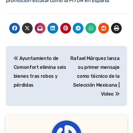
promoción estatal como la FITUR en España.
Navegación
Ayuntamiento de
Rafael Márquez lanza
de
Comonfort elimina seis
su primer mensaje
entradas
bienes tras robos y
como técnico de la
pérdidas
Selección Mexicana |
Video