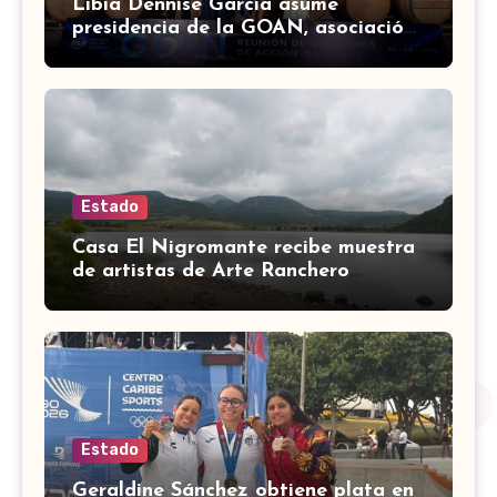
Libia Dennise García asume
presidencia de la GOAN, asociación
de gobernadores de Acción
Nacional
Estado
Casa El Nigromante recibe muestra
de artistas de Arte Ranchero
Pandillero
Estado
Geraldine Sánchez obtiene plata en