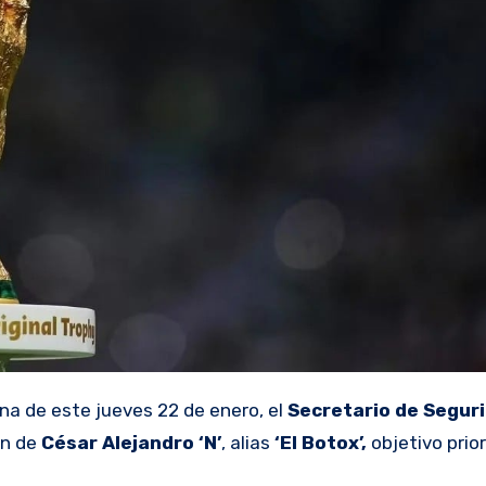
na de este jueves 22 de enero, el
Secretario de Segur
ón de
César Alejandro ‘N’
, alias
‘El Botox’,
objetivo prior