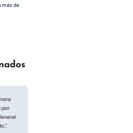
n más de
onados
rcera
 por
General
.”,