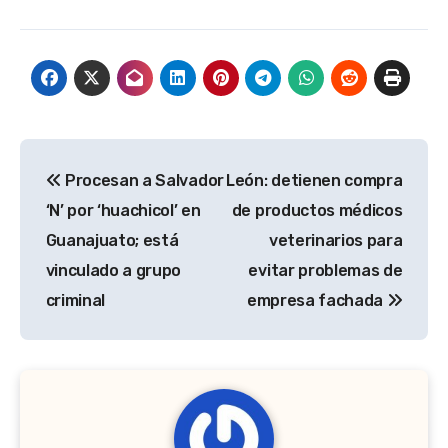
Navegación
Procesan a Salvador
León: detienen compra
de
‘N’ por ‘huachicol’ en
de productos médicos
entradas
Guanajuato; está
veterinarios para
vinculado a grupo
evitar problemas de
criminal
empresa fachada