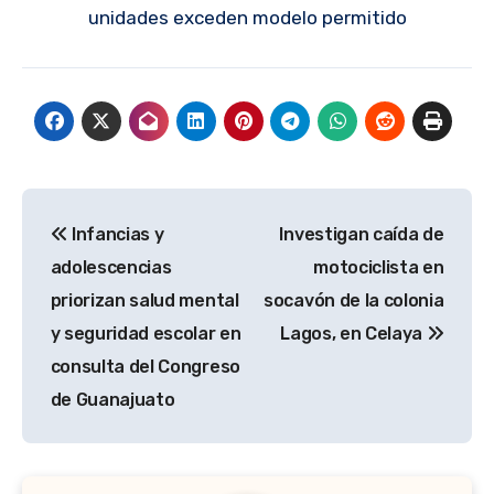
unidades exceden modelo permitido
Navegación
Infancias y
Investigan caída de
de
adolescencias
motociclista en
entradas
priorizan salud mental
socavón de la colonia
y seguridad escolar en
Lagos, en Celaya
consulta del Congreso
de Guanajuato