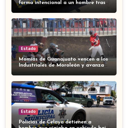
forma intencional a un hombre tras
una riña en Celaya
Estado
Momias de Guanajuato vencen a los
Industriales de Moroleón y avanzan
a la final estatal de béisbol
Estado
Policías de Celaya detienen a