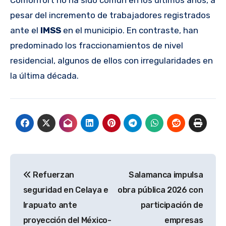
Comonfort no ha sido común en los últimos años, a
pesar del incremento de trabajadores registrados
ante el
IMSS
en el municipio. En contraste, han
predominado los fraccionamientos de nivel
residencial, algunos de ellos con irregularidades en
la última década.
Navegación
Refuerzan
Salamanca impulsa
de
seguridad en Celaya e
obra pública 2026 con
entradas
Irapuato ante
participación de
proyección del México-
empresas