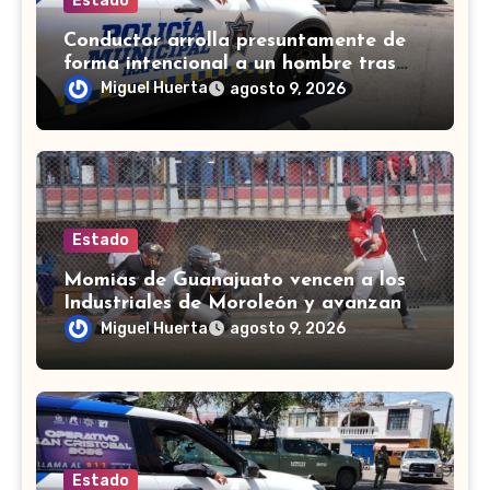
Estado
Conductor arrolla presuntamente de
forma intencional a un hombre tras
una riña en Celaya
Miguel Huerta
agosto 9, 2026
Estado
Momias de Guanajuato vencen a los
Industriales de Moroleón y avanzan a
la final estatal de béisbol
Miguel Huerta
agosto 9, 2026
Estado