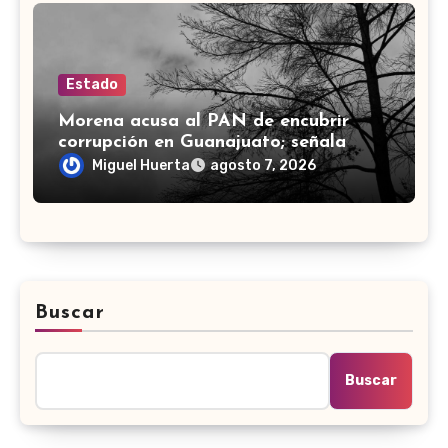
Estado
Morena acusa al PAN de encubrir
corrupción en Guanajuato; señala
desfalco de 107 mdp en Apaseo el
Miguel Huerta
agosto 7, 2026
Alto
Buscar
Buscar