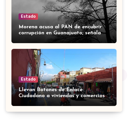
Estado
Morena acusa al PAN de encubrir
corrupción en Guanajuato; señala
desfalco de 107 mdp en Apaseo el
Alto
Estado
Llevan Botones de Enlace
Ciudadano a viviendas y comercios
de Yuriria