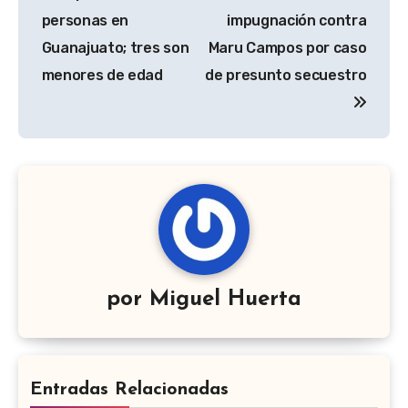
entradas
personas en
impugnación contra
Guanajuato; tres son
Maru Campos por caso
menores de edad
de presunto secuestro
por
Miguel Huerta
Entradas Relacionadas