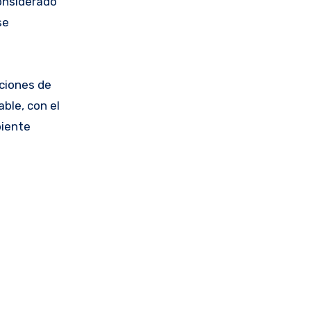
considerado
se
aciones de
ble, con el
biente
a