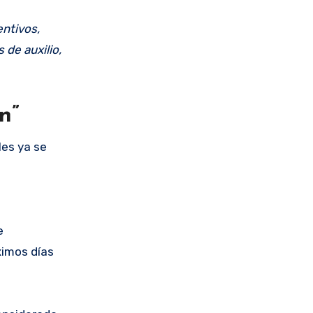
entivos,
 de auxilio,
n”
les ya se
s
e
ximos días