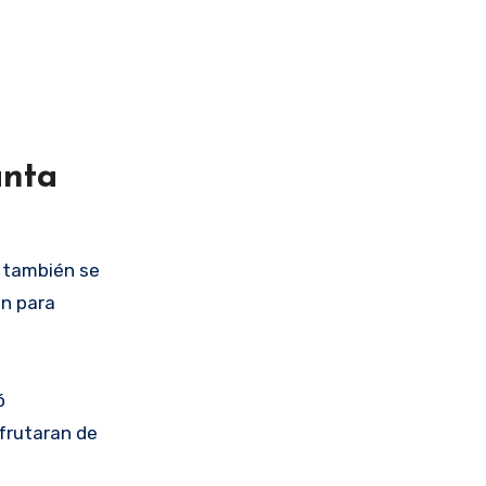
anta
e también se
on para
ó
sfrutaran de