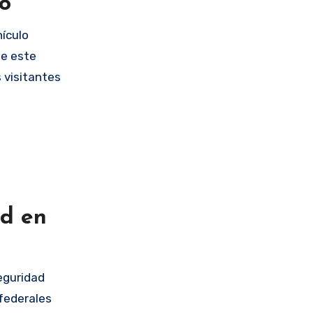
jo
ículo
ue este
 visitantes
ad en
seguridad
 federales