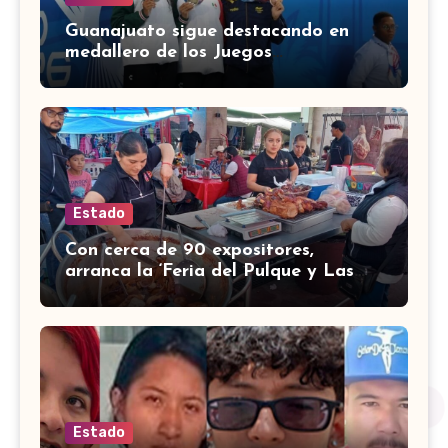
Guanajuato sigue destacando en
medallero de los Juegos
Centroamericanos 2026 con 43
medallas
Estado
Con cerca de 90 expositores,
arranca la ‘Feria del Pulque y Las
Carnitas 2026’ en Doctor Mora
Estado