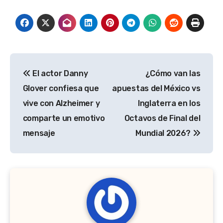
Navegación
El actor Danny
¿Cómo van las
de
Glover confiesa que
apuestas del México vs
entradas
vive con Alzheimer y
Inglaterra en los
comparte un emotivo
Octavos de Final del
mensaje
Mundial 2026?