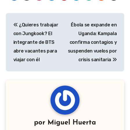
Navegación
¿Quieres trabajar
Ébola se expande en
de
con Jungkook? El
Uganda: Kampala
entradas
integrante de BTS
confirma contagios y
abre vacantes para
suspenden vuelos por
viajar con él
crisis sanitaria
por
Miguel Huerta