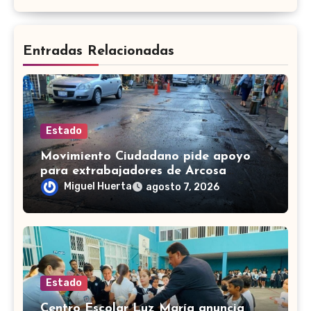
Entradas Relacionadas
Estado
Movimiento Ciudadano pide apoyo
para extrabajadores de Arcosa
acusados en Valle de Santiago
Miguel Huerta
agosto 7, 2026
Estado
Centro Escolar Luz María anuncia