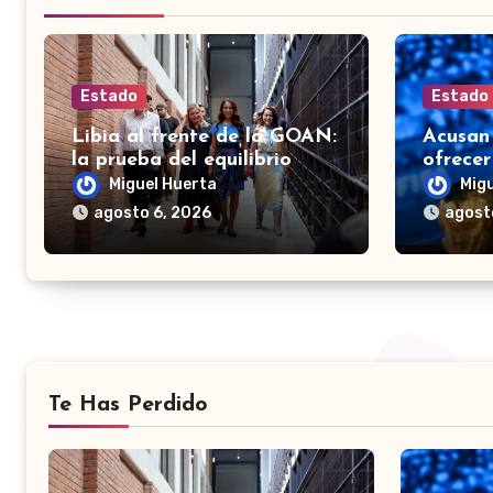
Estado
Estado
Libia al frente de la GOAN:
Acusan 
la prueba del equilibrio
ofrecer
2030 a
Miguel Huerta
Mig
de apo
agosto 6, 2026
agost
Te Has Perdido