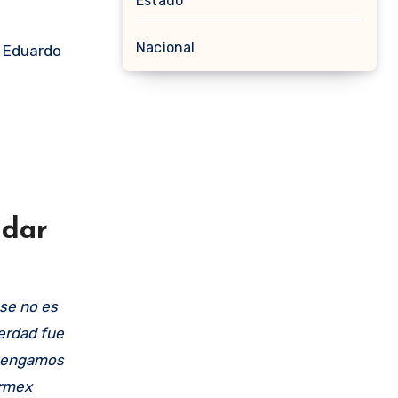
Estado
Nacional
: Eduardo
 dar
ese no es
erdad fue
 tengamos
armex