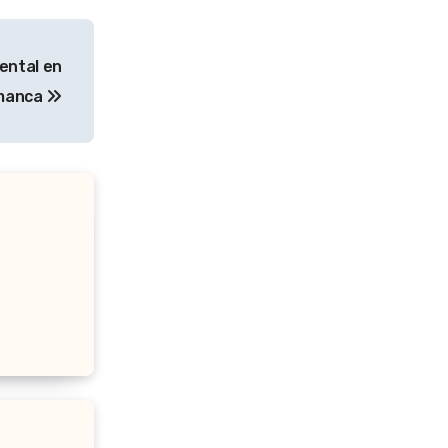
ental en
manca