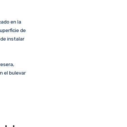
cado en la
uperficie de
de instalar
resera,
 el bulevar