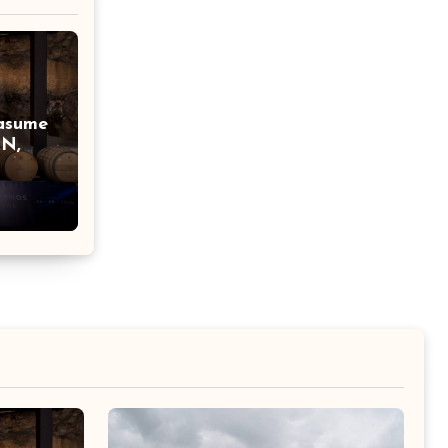
 asume
AN,
adores