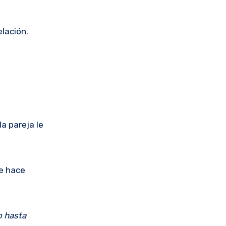
elación.
a pareja le
de hace
o hasta