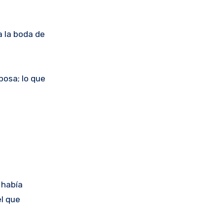
a la boda de
posa; lo que
 había
el que