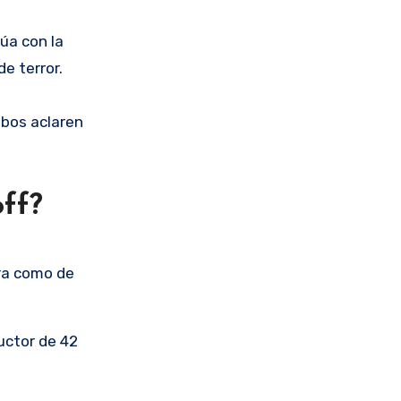
úa con la
e terror.
mbos aclaren
off?
era como de
uctor de 42