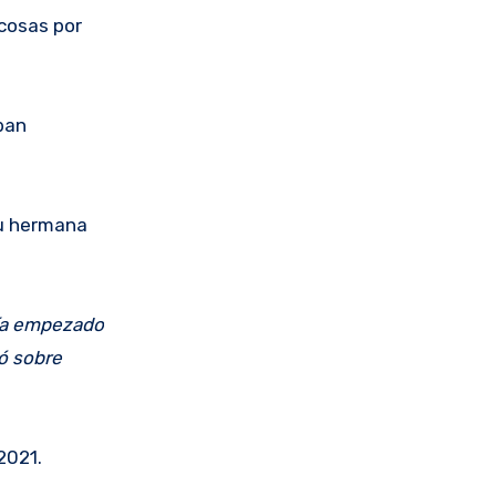
 cosas por
ban
su hermana
bía empezado
ó sobre
2021.