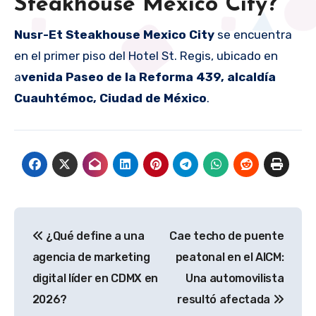
Steakhouse Mexico City?
Nusr-Et Steakhouse Mexico City
se encuentra
en el primer piso del Hotel St. Regis, ubicado en
a
venida Paseo de la Reforma 439, alcaldía
Cuauhtémoc, Ciudad de México
.
Navegación
¿Qué define a una
Cae techo de puente
de
agencia de marketing
peatonal en el AICM:
entradas
digital líder en CDMX en
Una automovilista
2026?
resultó afectada