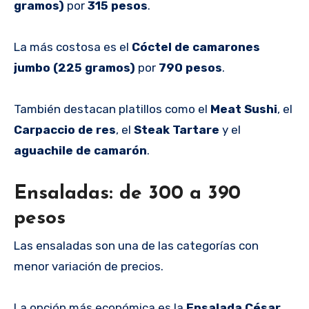
gramos)
por
315 pesos
.
La más costosa es el
Cóctel de camarones
jumbo (225 gramos)
por
790 pesos
.
También destacan platillos como el
Meat Sushi
, el
Carpaccio de res
, el
Steak Tartare
y el
aguachile de camarón
.
Ensaladas: de 300 a 390
pesos
Las ensaladas son una de las categorías con
menor variación de precios.
La opción más económica es la
Ensalada César
,