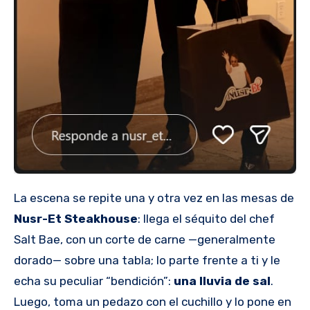
La escena se repite una y otra vez en las mesas de
Nusr-Et Steakhouse
: llega el séquito del chef
Salt Bae, con un corte de carne —generalmente
dorado— sobre una tabla; lo parte frente a ti y le
echa su peculiar “bendición”:
una lluvia de sal
.
Luego, toma un pedazo con el cuchillo y lo pone en