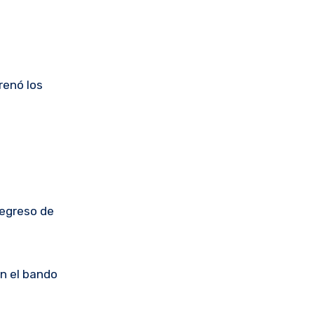
renó los
regreso de
on el bando