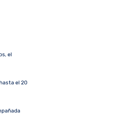
s, el
 hasta el 20
ompañada