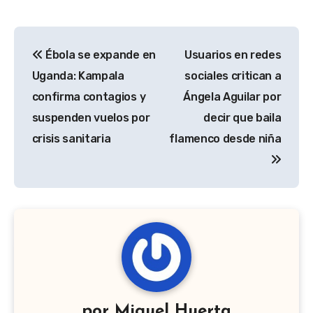
Navegación
Ébola se expande en
Usuarios en redes
de
Uganda: Kampala
sociales critican a
entradas
confirma contagios y
Ángela Aguilar por
suspenden vuelos por
decir que baila
crisis sanitaria
flamenco desde niña
por
Miguel Huerta