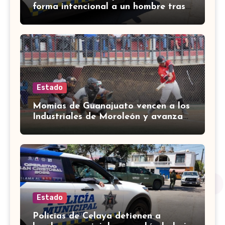
forma intencional a un hombre tras
una riña en Celaya
Estado
Momias de Guanajuato vencen a los
Industriales de Moroleón y avanzan
a la final estatal de béisbol
Estado
Policías de Celaya detienen a