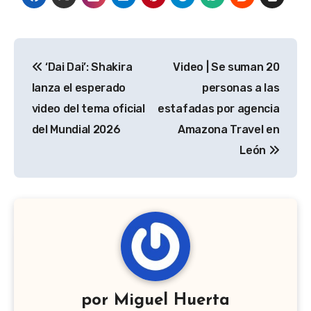
Navegación
‘Dai Dai’: Shakira
Video | Se suman 20
de
lanza el esperado
personas a las
entradas
video del tema oficial
estafadas por agencia
del Mundial 2026
Amazona Travel en
León
por
Miguel Huerta