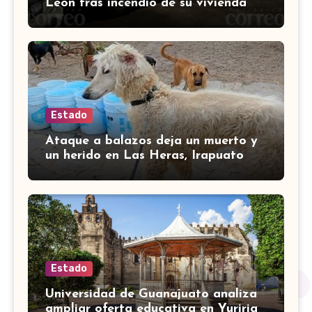
León tras incendio de su vivienda
con bombas molotov
Estado
Ataque a balazos deja un muerto y
un herido en Las Heras, Irapuato
Estado
Universidad de Guanajuato analiza
ampliar oferta educativa en Yuriria