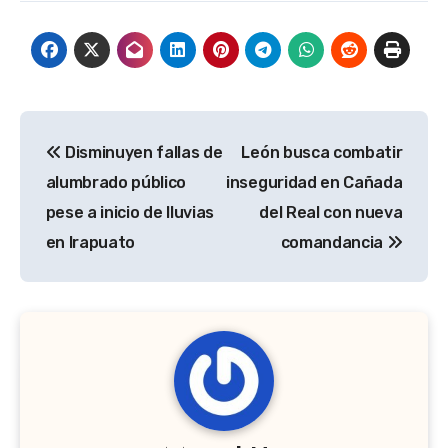
Navegación
Disminuyen fallas de
León busca combatir
de
alumbrado público
inseguridad en Cañada
entradas
pese a inicio de lluvias
del Real con nueva
en Irapuato
comandancia