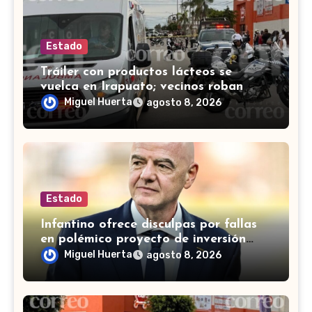
Estado
Tráiler con productos lácteos se
vuelca en Irapuato; vecinos roban
carga en lugar de auxiliar a heridos
Miguel Huerta
agosto 8, 2026
Estado
Infantino ofrece disculpas por fallas
en polémico proyecto de inversión
privada de la FIFA
Miguel Huerta
agosto 8, 2026