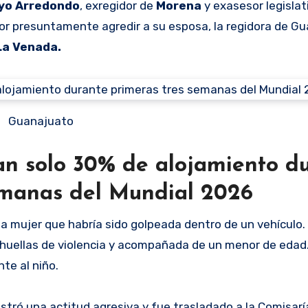
ayo Arredondo
, exregidor de
Morena
y exasesor legislat
 por presuntamente agredir a su esposa, la regidora de G
La Venada.
Guanajuato
an solo 30% de alojamiento d
emanas del Mundial 2026
a mujer que habría sido golpeada dentro de un vehículo. A
on huellas de violencia y acompañada de un menor de edad
te al niño.
tró una actitud agresiva y fue trasladado a la Comisaría