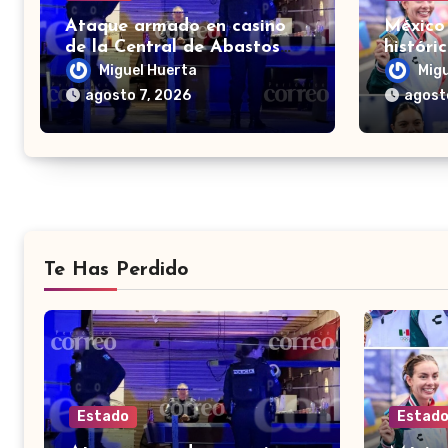
Ataque armado en casino
México
de la Central de Abastos
históri
deja un hombre muerto en
el meda
Miguel Huerta
Mig
León
Domin
agosto 7, 2026
agost
Te Has Perdido
Estado
Estad