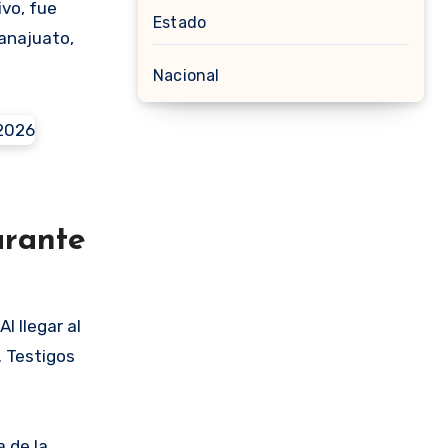
ivo, fue
Estado
uanajuato,
Nacional
urante
l llegar al
. Testigos
 de la