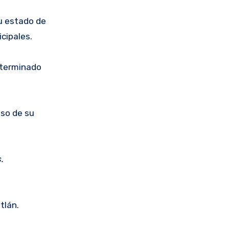
su estado de
cipales.
determinado
aso de su
.
tlán.