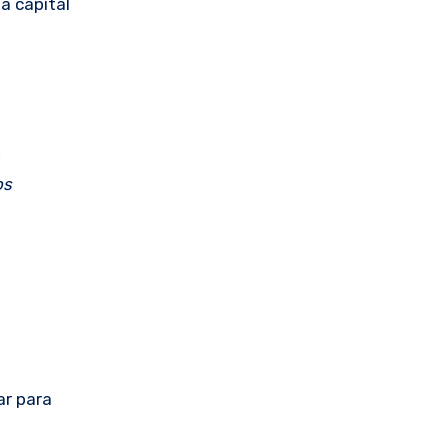
a capital
os
ar para