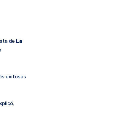
ista de
La
e
ás exitosas
plicó,