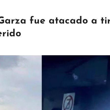
arza fue atacado a tir
erido