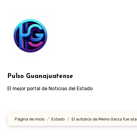
Ir
al
contenido
Pulso Guanajuatense
El mejor portal de Noticias del Estado
Página de inicio
Estado
El autobús de Memo Garza fue atac