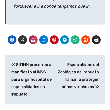
fortalecer e ir a donde tengamos que ir”.
Navegación
SITIMM presentará
Especialistas del
de
manifiesto al IMSS
Zoológico de Irapuato
entradas
para urgir hospital de
llaman a proteger
especialidades en
búhos y lechuzas
Irapuato