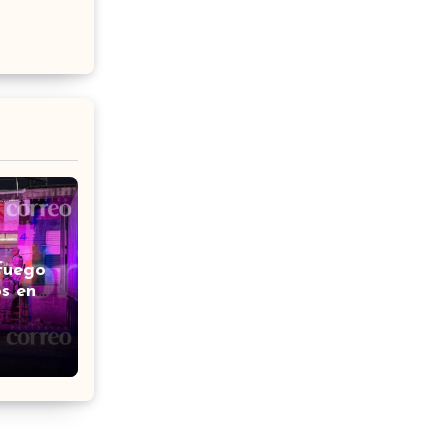
fuego
s en