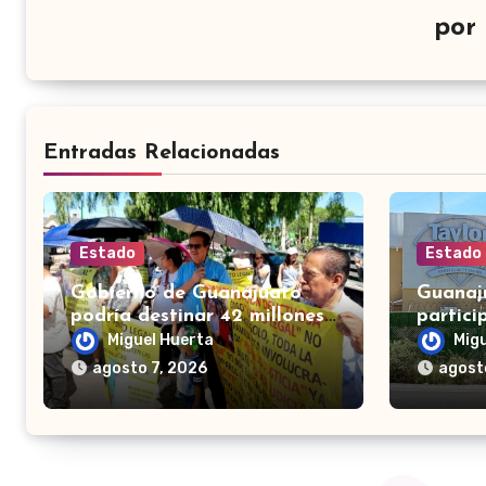
por
Entradas Relacionadas
Estado
Estado
Gobierno de Guanajuato
Guanaju
podría destinar 42 millones
partici
de pesos para víctimas de
México
Miguel Huerta
Mig
Punto Legal
mañan
agosto 7, 2026
agost