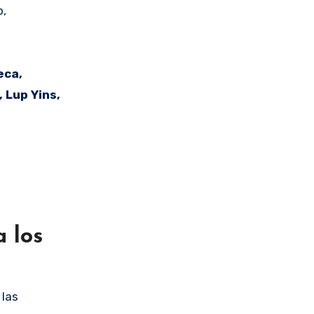
o,
eca,
 Lup Yins,
a los
 las