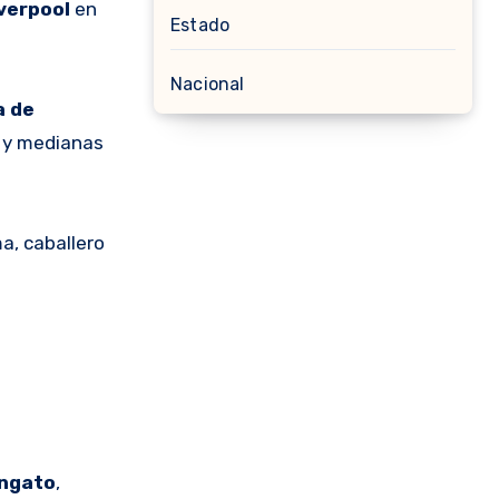
iverpool
en
Estado
Nacional
a de
s y medianas
a, caballero
angato
,