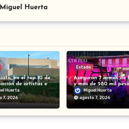
Miguel Huerta
Estado
ato, en el top 10 de
Aseguran 7 armas de 
pación de artistas en
y más de 280 mil peso
 Canta, señalan en
León en un día; hay 4
uel Huerta
Miguel Huerta
era
detenidos
o 7, 2026
agosto 7, 2026