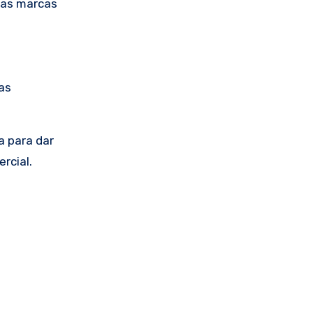
ras marcas
as
a para dar
rcial.