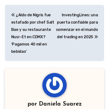
Navegación
¿Aldo de Nigris fue
InvestingLines: una
de
estafado por chef Salt
puerta confiable para
entradas
Bae y su restaurante
comenzar en el mundo
Nusr-Et en CDMX?
del trading en 2025
‘Pagamos 40 mil en
bebidas’
por
Daniela Suarez