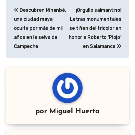
Navegación
Descubren Minanbé,
¡Orgullo salmantino!
de
una ciudad maya
Letras monumentales
entradas
oculta por más de mil
se tiñen del tricolor en
años en la selva de
honor a Roberto ‘Piojo’
Campeche
en Salamanca
por
Miguel Huerta