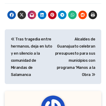
Navegación
Tras tragedia entre
Alcaldes de
de
hermanos, deja en luto
Guanajuato celebran
entradas
y en silencio a la
presupuesto para sus
comunidad de
municipios con
Mirandas de
programa ‘Manos a la
Salamanca
Obra