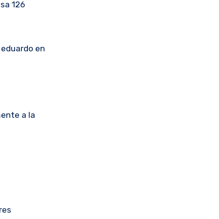
esa 126
e eduardo en
ente a la
res