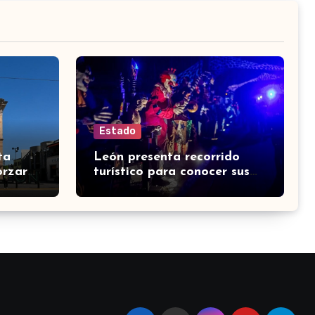
Estado
ta
León presenta recorrido
orzar
turístico para conocer sus
s y
barrios y espacios históricos