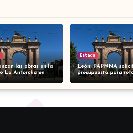
o
Estado
anzan las obras en la
León: PAPNNA solici
e La Antorcha en
presupuesto para ref
ara mejorar la
atención a niñas, niño
ción
adolescentes