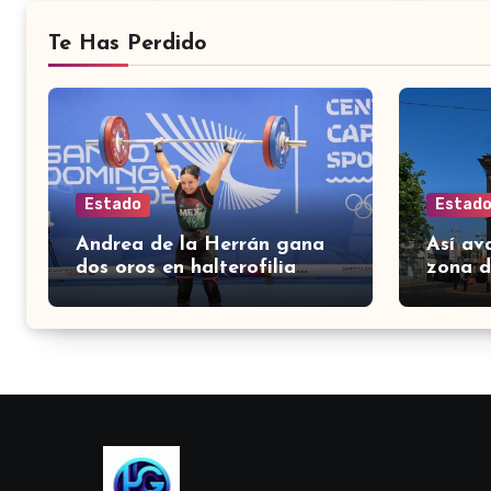
Te Has Perdido
Estado
Estad
Andrea de la Herrán gana
Así av
dos oros en halterofilia
zona d
para Guanajuato en los
León p
Juegos Centroamericanos
circula
2026