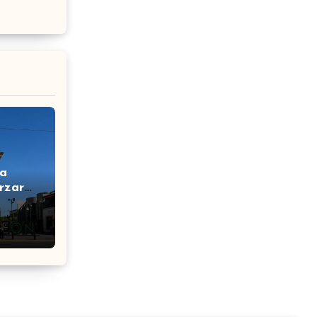
ta
rzar
s y