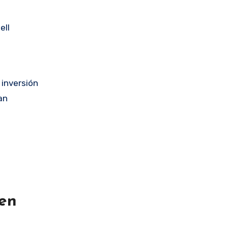
ell
 inversión
an
 en