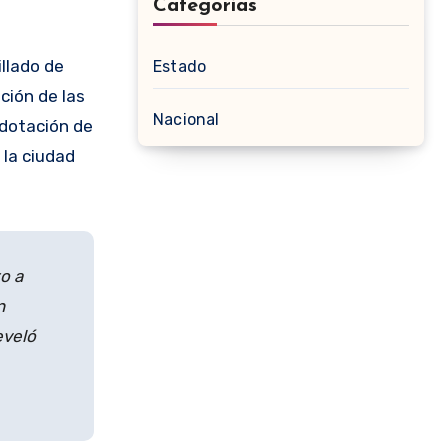
Categorias
illado de
Estado
ción de las
Nacional
 dotación de
 la ciudad
o a
n
eveló