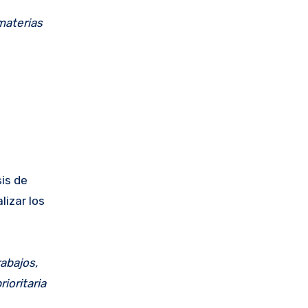
materias
is de
izar los
rabajos,
ioritaria