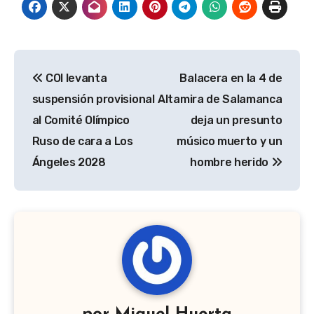
Navegación
COI levanta
Balacera en la 4 de
de
suspensión provisional
Altamira de Salamanca
entradas
al Comité Olímpico
deja un presunto
Ruso de cara a Los
músico muerto y un
Ángeles 2028
hombre herido