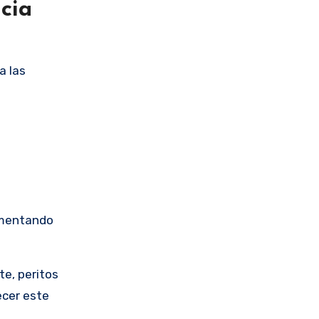
cia
a las
lementando
te, peritos
ecer este