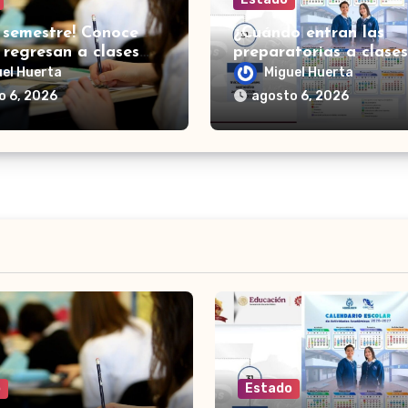
 semestre! Conoce
¿Cuándo entran las
regresan a clases
preparatorias a clases
uelas normales en
Guanajuato? Esto es l
uel Huerta
Miguel Huerta
uato
se sabe
o 6, 2026
agosto 6, 2026
o
Estado