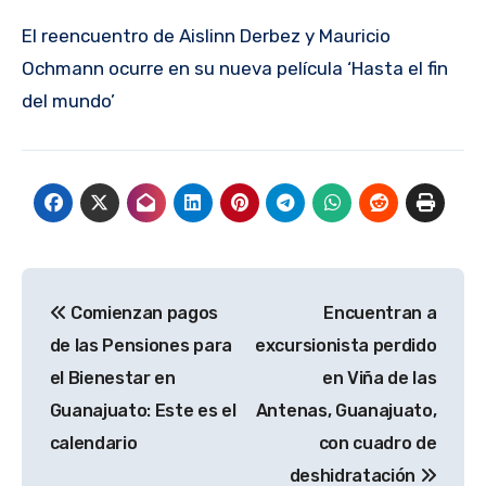
El reencuentro de Aislinn Derbez y Mauricio
Ochmann ocurre en su nueva película ‘Hasta el fin
del mundo’
Navegación
Comienzan pagos
Encuentran a
de
de las Pensiones para
excursionista perdido
entradas
el Bienestar en
en Viña de las
Guanajuato: Este es el
Antenas, Guanajuato,
calendario
con cuadro de
deshidratación