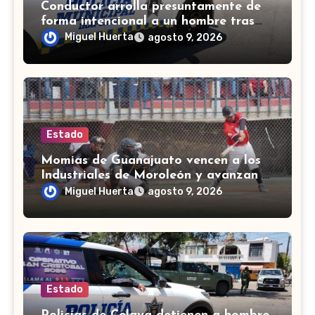
Conductor arrolla presuntamente de
forma intencional a un hombre tras
una riña en Celaya
Miguel Huerta
agosto 9, 2026
Estado
Momias de Guanajuato vencen a los
Industriales de Moroleón y avanzan a
la final estatal de béisbol
Miguel Huerta
agosto 9, 2026
Estado