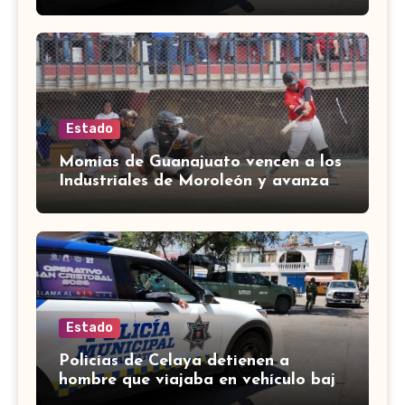
una riña en Celaya
Estado
Momias de Guanajuato vencen a los
Industriales de Moroleón y avanzan
a la final estatal de béisbol
Estado
Policías de Celaya detienen a
hombre que viajaba en vehículo bajo
investigación