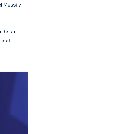
l Messi y
a de su
inal.