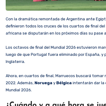
Con la dramática remontada de Argentina ante Egipto y el sorpresivo triunfo de Suiza ante Colombia en penales, ya se
definieron todos los cruces de los cuartos de final d
africana se disputarán en los próximos días su pase a
Los octavos de final del Mundial 2026 estuvieron ma
luego de que Portugal fuera eliminado por España, y p
Inglaterra.
Ahora, en cuartos de final, Marruecos buscará tomar 
2022. Además,
Noruega
y
Bélgica
intentarán dar la
Mundial 2026.
¿Cuándo y a qué hora se jue