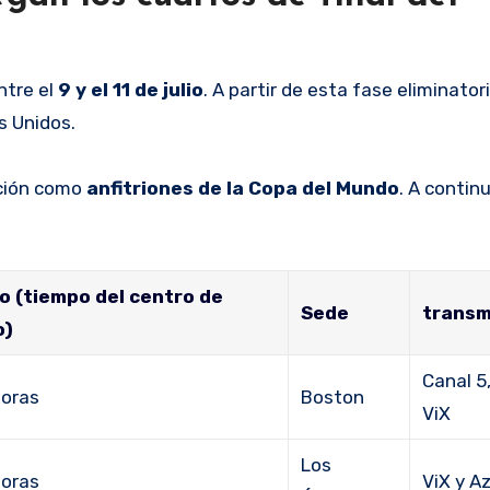
ntre el
9 y el 11 de julio
. A partir de esta fase eliminator
s Unidos.
ación como
anfitriones de la Copa del Mundo
. A contin
o (tiempo del centro de
Sede
transm
o)
Canal 5
horas
Boston
ViX
Los
horas
ViX y A