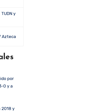
, TUDN y
V Azteca
ales
ido por
3-0 y a
a 2018 y