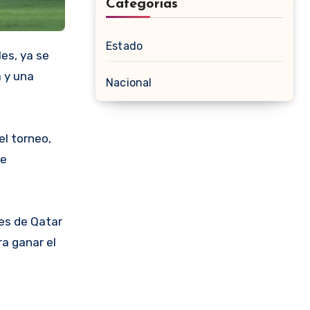
Categorias
Estado
a y una
Nacional
el torneo,
te
les de Qatar
a ganar el