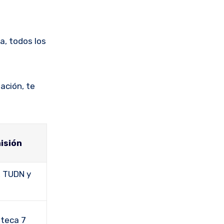
ia, todos los
uación, te
isión
, TUDN y
zteca 7