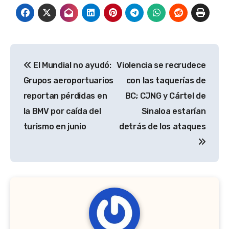
Navegación
El Mundial no ayudó:
Violencia se recrudece
de
Grupos aeroportuarios
con las taquerías de
entradas
reportan pérdidas en
BC; CJNG y Cártel de
la BMV por caída del
Sinaloa estarían
turismo en junio
detrás de los ataques