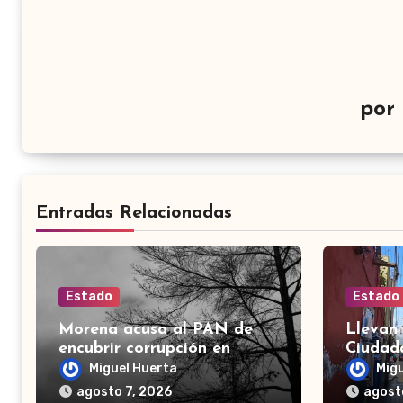
por
Entradas Relacionadas
Estado
Estado
Morena acusa al PAN de
Llevan
encubrir corrupción en
Ciudad
Guanajuato; señala desfalco
comerci
Miguel Huerta
Mig
de 107 mdp en Apaseo el
agosto 7, 2026
agost