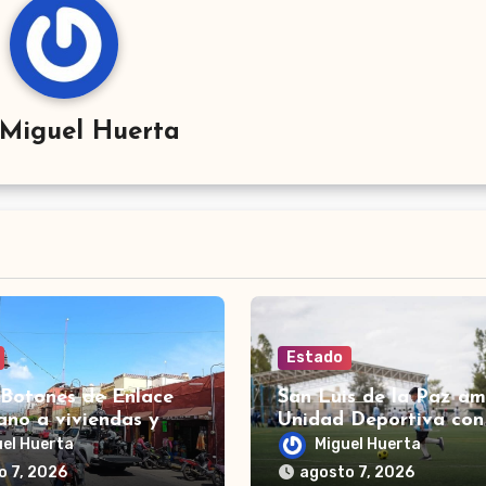
Miguel Huerta
Estado
 Botones de Enlace
San Luis de la Paz am
ano a viviendas y
Unidad Deportiva con
os de Yuriria
nuevas canchas en La
uel Huerta
Miguel Huerta
Espiga
o 7, 2026
agosto 7, 2026