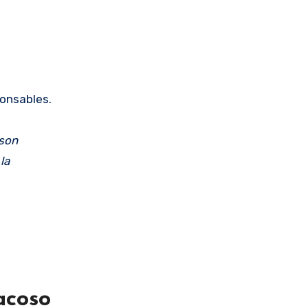
ponsables.
 son
la
acoso