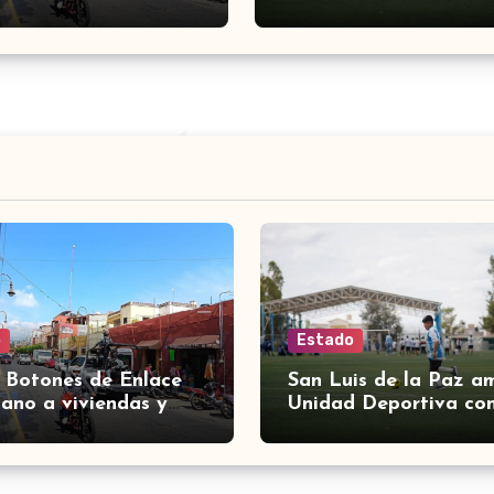
o
Estado
 Botones de Enlace
San Luis de la Paz a
ano a viviendas y
Unidad Deportiva co
ios de Yuriria
nuevas canchas en L
Espiga