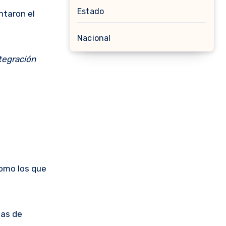
Estado
ntaron el
Nacional
tegración
como los que
sas de