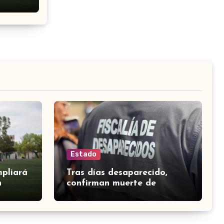
Estado
mpliará
Tras días desaparecido,
n
confirman muerte de
a
Benjamín “El Cholo”