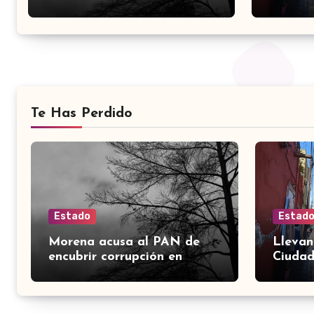
Alto
Te Has Perdido
Estado
Estad
Morena acusa al PAN de
Llevan
encubrir corrupción en
Ciudad
Guanajuato; señala desfalco
comerc
de 107 mdp en Apaseo el
Alto