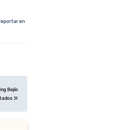
reportar en
ng Bajío
ctados