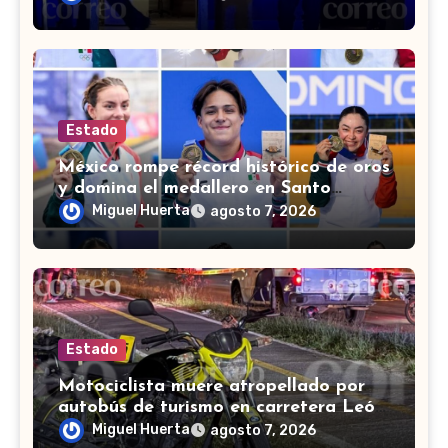
Estado
México rompe récord histórico de oros
y domina el medallero en Santo
Domingo 2026
Miguel Huerta
agosto 7, 2026
Estado
Motociclista muere atropellado por
autobús de turismo en carretera León-
San Francisco del Rincón
Miguel Huerta
agosto 7, 2026