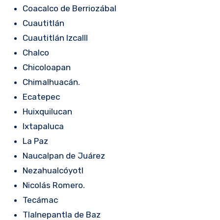
Coacalco de Berriozábal
Cuautitlán
Cuautitlán IzcallI
Chalco
Chicoloapan
Chimalhuacán.
Ecatepec
Huixquilucan
Ixtapaluca
La Paz
Naucalpan de Juárez
Nezahualcóyotl
Nicolás Romero.
Tecámac
Tlalnepantla de Baz