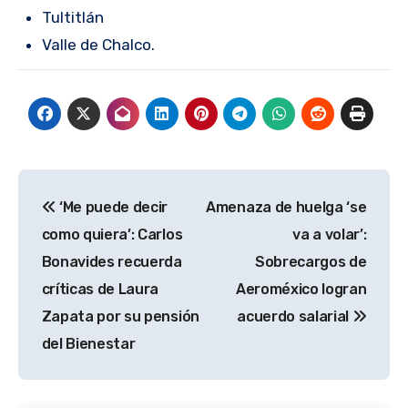
Tultitlán
Valle de Chalco.
Navegación
‘Me puede decir
Amenaza de huelga ‘se
de
como quiera’: Carlos
va a volar’:
entradas
Bonavides recuerda
Sobrecargos de
críticas de Laura
Aeroméxico logran
Zapata por su pensión
acuerdo salarial
del Bienestar