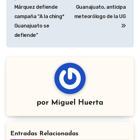
entradas
Márquez defiende
Guanajuato, anticipa
campaña “A la ching*
meteorólogo de la UG
Guanajuato se
defiende”
por
Miguel Huerta
Entradas Relacionadas