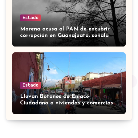
Estado
Morena acusa al PAN de encubrir
corrupción en Guanajuato; señala
desfalco de 107 mdp en Apaseo el
Alto
Estado
Llevan Botones de Enlace
Ciudadano a viviendas y comercios
de Yuriria