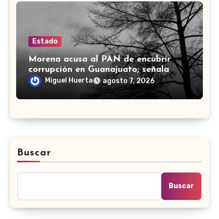
Estado
Morena acusa al PAN de encubrir
corrupción en Guanajuato; señala
desfalco de 107 mdp en Apaseo el
Miguel Huerta
agosto 7, 2026
Alto
Buscar
Buscar