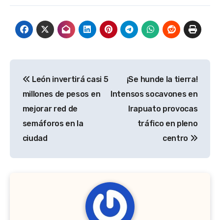
Navegación
León invertirá casi 5
¡Se hunde la tierra!
de
millones de pesos en
Intensos socavones en
entradas
mejorar red de
Irapuato provocas
semáforos en la
tráfico en pleno
ciudad
centro