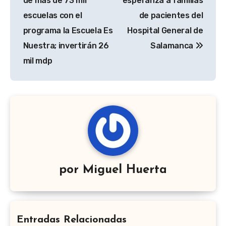
de más de 73 mil
esperanza a familias
entradas
escuelas con el
de pacientes del
programa la Escuela Es
Hospital General de
Nuestra; invertirán 26
Salamanca
mil mdp
por
Miguel Huerta
Entradas Relacionadas