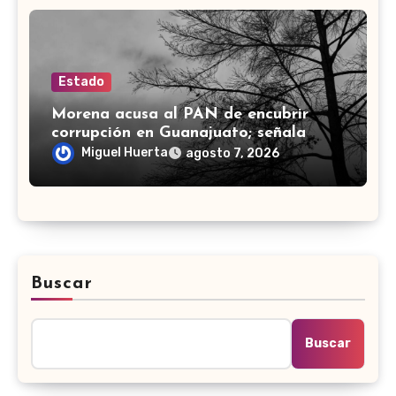
Estado
Morena acusa al PAN de encubrir
corrupción en Guanajuato; señala
desfalco de 107 mdp en Apaseo el
Miguel Huerta
agosto 7, 2026
Alto
Buscar
Buscar