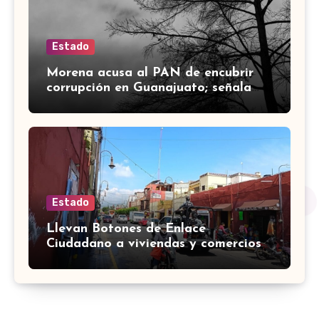
Estado
Morena acusa al PAN de encubrir
corrupción en Guanajuato; señala
desfalco de 107 mdp en Apaseo el
Alto
Estado
Llevan Botones de Enlace
Ciudadano a viviendas y comercios
de Yuriria