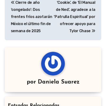
Cierre de año
‘Cookie’, de ‘El Manual
de
‘congelado’: Dos
de Ned’, agradece a la
entradas
frentes fríos azotarán
‘Patrulla Espiritual’ por
México el último fin de
ofrecer apoyo para
semana de 2025
Tylor Chase
por
Daniela Suarez
Entradas Relacionadas