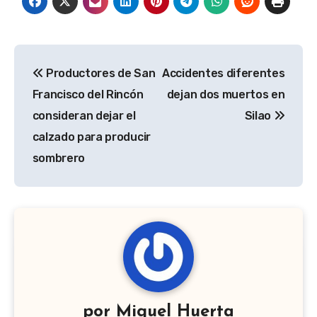
Navegación
Productores de San
Accidentes diferentes
de
Francisco del Rincón
dejan dos muertos en
entradas
consideran dejar el
Silao
calzado para producir
sombrero
por
Miguel Huerta