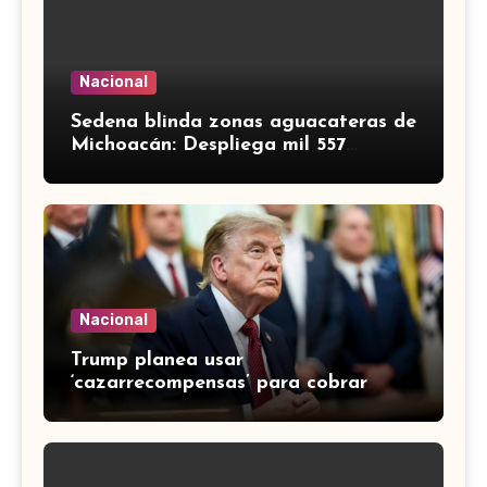
Nacional
Sedena blinda zonas aguacateras de
Michoacán: Despliega mil 557
efectivos de Guardia Nacional y
Ejército
Nacional
Trump planea usar
‘cazarrecompensas’ para cobrar
multas a migrantes deportados,
incluidos mexicanos