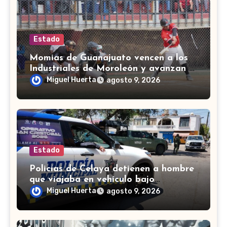
Estado
Momias de Guanajuato vencen a los
Industriales de Moroleón y avanzan a
la final estatal de béisbol
Miguel Huerta
agosto 9, 2026
Estado
Policías de Celaya detienen a hombre
que viajaba en vehículo bajo
investigación
Miguel Huerta
agosto 9, 2026