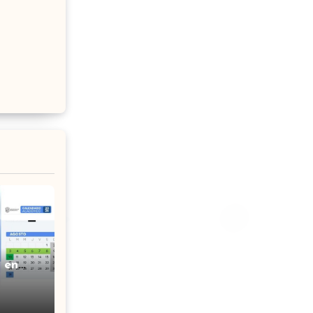
 en
o que