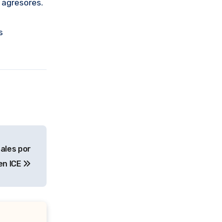
s agresores.
s
gales por
en ICE