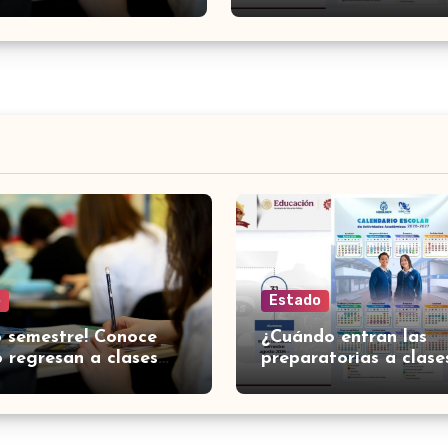
o
Estado
 semestre! Conoce
¿Cuándo entran las
 regresan a clases
preparatorias a clase
cuelas normales en
Guanajuato? Esto es 
juato
se sabe