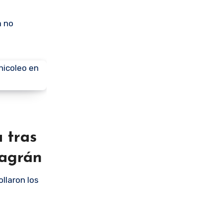
a no
 tras
lagrán
llaron los