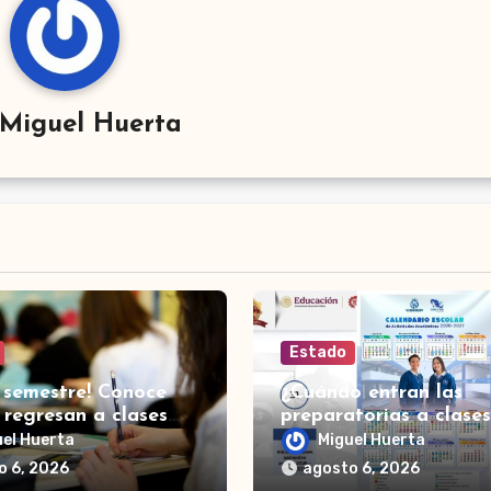
Miguel Huerta
Estado
 semestre! Conoce
¿Cuándo entran las
regresan a clases
preparatorias a clases
uelas normales en
Guanajuato? Esto es l
uel Huerta
Miguel Huerta
uato
se sabe
o 6, 2026
agosto 6, 2026