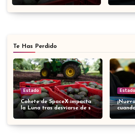
Te Has Perdido
Estado
Estad
Cohete de SpaceX impacta
¡Nuevo
la Luna tras desviarse de su
cuando
trayectoria; científicos
las es
confirman el choque
Guana