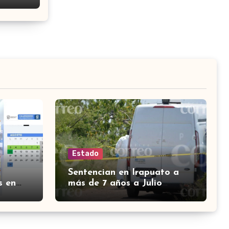
Estado
Sentencian en Irapuato a
s en
más de 7 años a Julio
lo que
Enrique ‘N’ por el delito de
robo con violencia