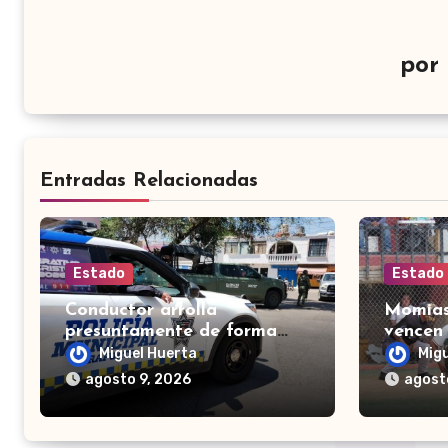
por
Entradas Relacionadas
Estado
Estado
Conductor arrolla
Momias
presuntamente de forma
vencen 
intencional a un hombre
Morole
Miguel Huerta
Mig
tras una riña en Celaya
final e
agosto 9, 2026
agost