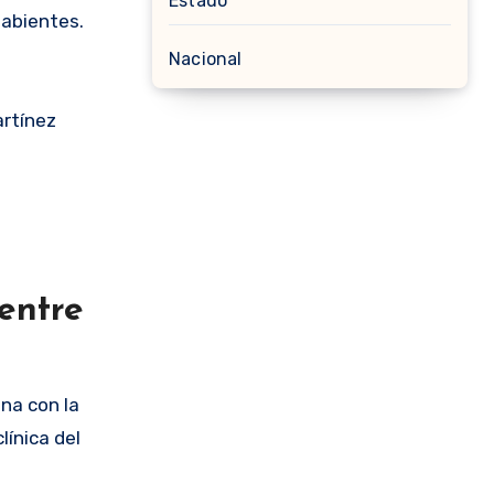
Estado
habientes.
Nacional
artínez
entre
ina con la
línica del