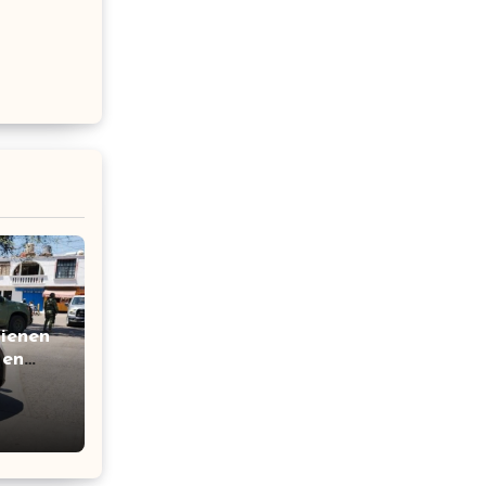
tienen
 en
ación