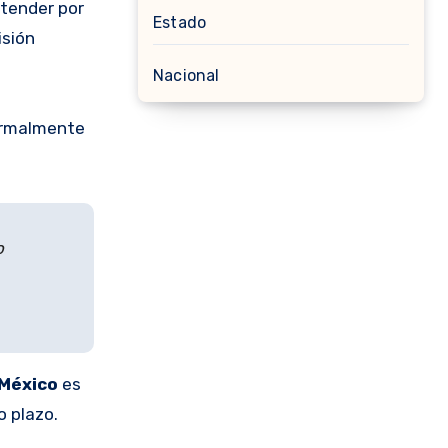
xtender por
Estado
isión
Nacional
ormalmente
o
México
es
 plazo.