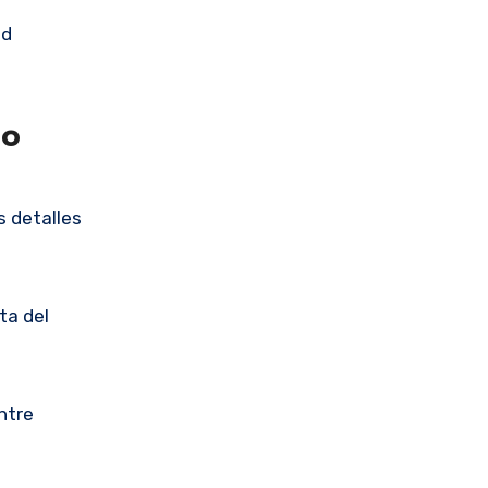
ad
do
s detalles
ta del
ntre