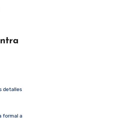
ntra
s detalles
a formal a