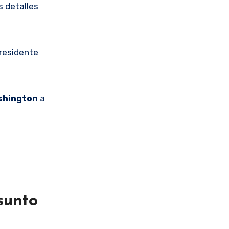
s detalles
residente
shington
a
sunto