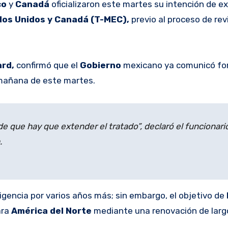
co
y
Canadá
oficializaron este martes su intención de e
dos Unidos y Canadá (T-MEC),
previo al proceso de rev
ard,
confirmó que el
Gobierno
mexicano ya comunicó f
mañana de este martes.
de que hay que extender el tratado”, declaró el funcionari
.
igencia por varios años más; sin embargo, el objetivo de
ara
América del Norte
mediante una renovación de largo