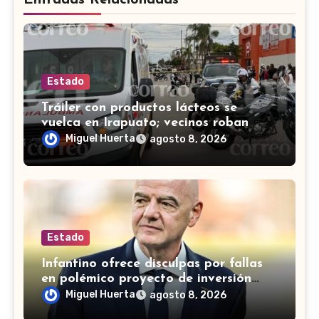
Estado
Tráiler con productos lácteos se
vuelca en Irapuato; vecinos roban
carga en lugar de auxiliar a heridos
Miguel Huerta
agosto 8, 2026
Estado
Infantino ofrece disculpas por fallas
en polémico proyecto de inversión
privada de la FIFA
Miguel Huerta
agosto 8, 2026