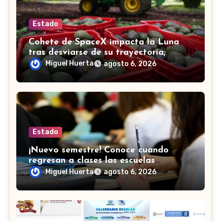
Estado
Cohete de SpaceX impacta la Luna
tras desviarse de su trayectoria;
científicos confirman el choque
Miguel Huerta
agosto 6, 2026
Estado
¡Nuevo semestre! Conoce cuando
regresan a clases las escuelas
normales en Guanajuato
Miguel Huerta
agosto 6, 2026