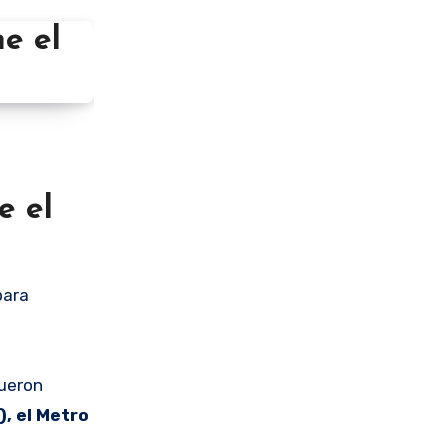
e el
para
fueron
, el Metro