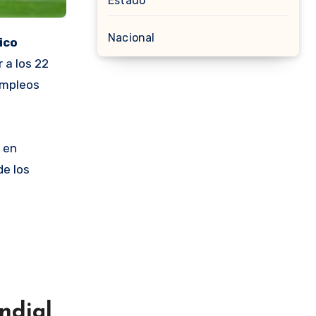
Estado
Nacional
ico
 a los 22
empleos
 en
e los
ndial