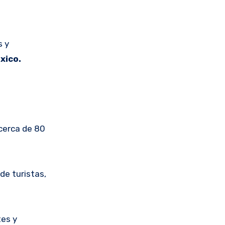
s y
xico.
cerca de 80
 de turistas,
tes y