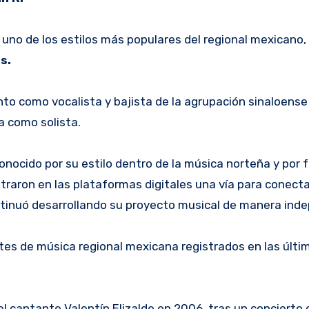
 uno de los estilos más populares del regional mexicano,
s.
to como vocalista y bajista de la agrupación sinaloens
ra como solista.
onocido por su estilo dentro de la música norteña y por 
raron en las plataformas digitales una vía para conect
ntinuó desarrollando su proyecto musical de manera ind
tes de música regional mexicana registrados en las últi
l cantante Valentín Elizalde en 2006, tras un concierto 