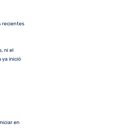
s recientes
 ni el
a
ya inició
niciar en