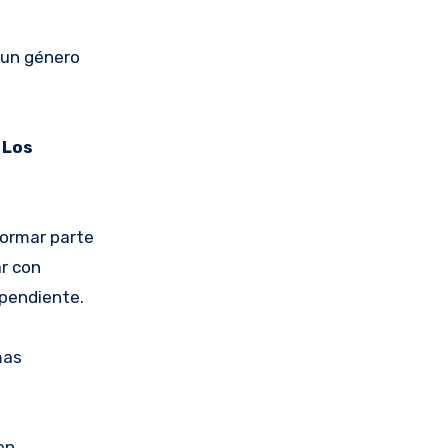
 un género
e
Los
formar parte
ar con
ependiente.
mas
en