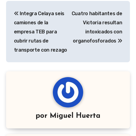
Navegación
Integra Celaya seis
Cuatro habitantes de
de
camiones de la
Victoria resultan
entradas
empresa TEB para
intoxicados con
cubrir rutas de
organofosforados
transporte con rezago
por
Miguel Huerta