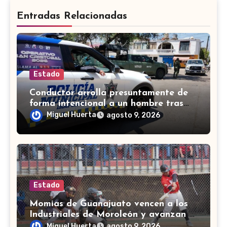
Entradas Relacionadas
Estado
Conductor arrolla presuntamente de
forma intencional a un hombre tras
una riña en Celaya
Miguel Huerta
agosto 9, 2026
Estado
Momias de Guanajuato vencen a los
Industriales de Moroleón y avanzan a
la final estatal de béisbol
Miguel Huerta
agosto 9, 2026